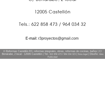
12005 Castellón
Tels.: 622 858 473 / 964 034 32
E-mail:
r3proyectos@gmail.com
© Reformas Castellón R3, reformas integrales, obras, reformas de cocinas, baños | C/
Benárabe, 2 local - 12005 Castellón | Tel.:
/
|
| Diseño:
622 858 473
964 034 323
Nota legal
Idea
Publicidad